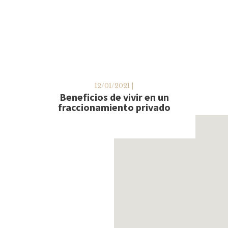
12/01/2021 |
Beneficios de vivir en un
fraccionamiento privado
Un hogar es un espacio seguro, de
descanso y convivencia, por ello en la
actualidad, elegir vivir en
Leer más