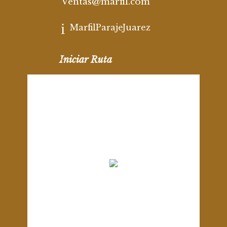
Ventas@marfil.com
MarfilParajeJuarez
Iniciar Ruta