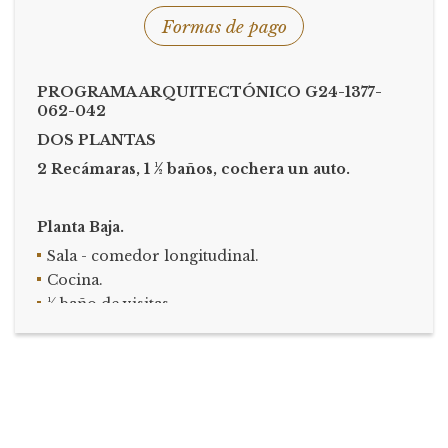
Formas de pago
PROGRAMA ARQUITECTÓNICO G24-1377-
062-042
DOS PLANTAS
2 Recámaras, 1 ½ baños
,
cochera
un auto
.
Planta Baja.
Sala - comedor longitudinal.
Cocina.
½ baño de visitas.
Lavandería.
Cochera para un auto.
Pasillo de servicio con puerta.
Patio posterior.