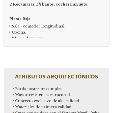
2
Recámaras, 1 ½ baños, cochera un auto.
Planta Baja.
Sala - comedor longitudinal.
Cocina.
½ baño de visitas.
Lavandería.
Cochera para un auto.
Patio posterior.
Planta Alta.
ATRIBUTOS ARQUITECTÓNICOS
Recámara 1 principal, con espacio para ropería.
Recámara 2 con espacio para ropería.
Barda posterior completa
Baño completo.
Mayor resistencia estructural
Concreto exclusivo de alta calidad
Materiales de primera calidad
Casas construidas con el Sistema Marfil Ocho