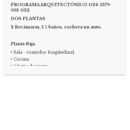
PROGRAMA ARQUITECTÓNICO G24-1379-
061-032
DOS PLANTAS
2
Recámaras, 1 ½ baños, cochera un auto.
Planta Baja.
Sala - comedor longitudinal.
Cocina.
½ baño de visitas.
Lavandería.
Cochera para un auto.
Patio posterior.
Planta Alta.
Recámara 1 principal, con espacio para ropería.
Recámara 2 con espacio para ropería.
Baño completo.